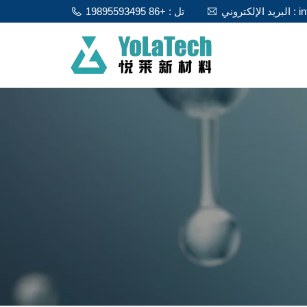
info@y
تل : +86 19895593495