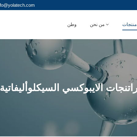
البريد الإلكتروني : olatech.com
ات
من نحن
وطن
اتنجات الايبوكسي السيكلوأليفاتية