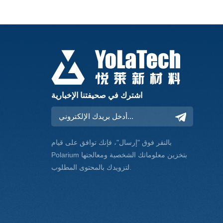
اشترك في صحيفتنا الإخبارية
بالنقر فوق "إرسال"، فإنك توافق على قيام
Polarium بتخزين معلوماتك الشخصية ومعالجتها
لتزويدك بالمحتوى المطلوب.