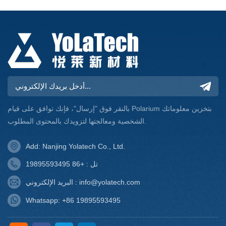
بالنقر فوق "إرسال"، فإنك توافق على قيام Polarium بتخزين معلوماتك
الشخصية ومعالجتها لتزويدك بالمحتوى المطلوب.
Add: Nanjing Yolatech Co., Ltd.
تل : +86 19895593495
البريد الإلكتروني : info@yolatech.com
Whatsapp: +86 19895593495