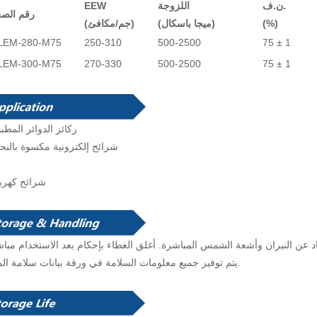
ن.ف.
اللزوجة
EEW
رقم الص
(%)
(ميجا باسكال)
(جم/مكافئ)
LEM-280-M75
250-310
500-2500
75 ± 1
LEM-300-M75
270-330
500-2500
75 ± 1
ركائز الدوائر المطب
شرائح إلكترونية مكسوة بالن
شرائح كهربا
يتم توفير جميع معلومات السلامة في ورقة بيانات سلامة المواد.