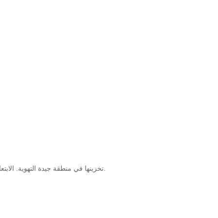
تخزينها في منطقة جيدة التهوية. الابتعاد عن النيران وأشعة الشمس المباشرة. أغلق الغطاء بإحكام بعد الاستخدام مباشرة.