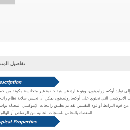
تفاصيل المنت
إلى توليد أوكسازوليدينون، وهو عبارة عن بنية حلقية غير متجانسة مكونة من خ
 عن 300 درجة مئوية. راتنجات الايبوكسي التي تحتوي على أوكسازوليدينون يمكن أن تحسن صلابة نظام رات
 الترابط أو قوة التقشير. لقد تم تطبيق راتنجات الإيبوكسي المعدلة بواسطة MDI بشكل جيد في تشديد تعديل الص
المغطاة بالنحاس للمنتجات الخالية من الرصاص أو الهالوجين.