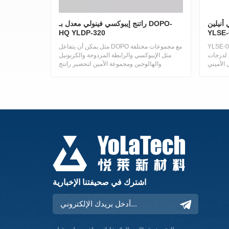
لوكسي أنيلين
راتنج إيبوكسي فينولي معدل بـ DOPO-
HQ YLDP-320
YLSE-
0510L
Y عبارة
مثل يمكن أن يتفاعل DOPO مع مجموعات مختلفة
 لدرجات
مثل الإيبوكسي والرابطة المزدوجة والكربونيل
والهالوجين ومجموعة الأمين لتحضير راتنج
الإيبوكسي DOPO كمادة أولية، وهو فعال للغاية
في مقاومة اللهب وأقل عرضة لإنتاج غازات سامة،
ويعتبر أحد البدائل الأكثر احتمالاً لمثبطات اللهب
المحتوية على الهالوجين في المستقبل.
اشترك في صحيفتنا الإخبارية