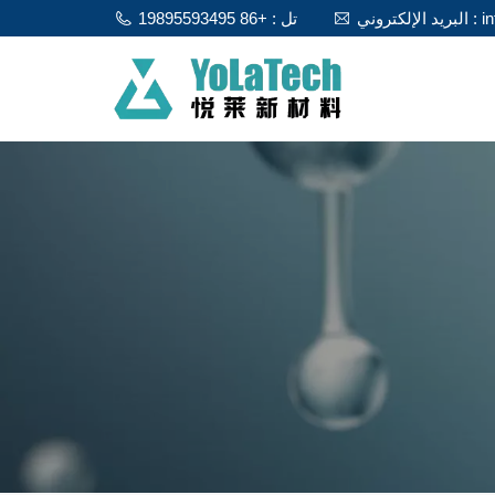
info@y
تل : +86 19895593495