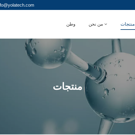
البريد الإلكتروني : olatech.com
ات
من نحن
وطن
منتجات