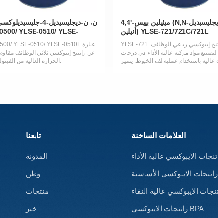
4,4'-ميثيلين بييس (N,N-ديجليسيديل
ن، ن-ديجليسيديل-4-جليسيدي
أنيلين) YLSE-721/721C/721L
0500/ YLSE-0510/ YLSE-
YLSE-721 هو راتنج إيبوكسي رباعي الوظائف.
LSE-0500/ YLSE-0510/ YLSE-0510L
لتصنيع مواد مركبة عالية الأداء في درجات
عن راتينج إيبوكسي ثلاثي الوظائف مقاوم
 عالية باستخدام عملية لف الخيوط. يتميز
الحرارة العالية من الفينول الأميني.
ام بعمر افتراضي طويل في درجات حرارة
 مما يُنتج أنظمة ذات درجات حرارة انتقال
عالية وثبات ممتاز للأداء الميكانيكي، حتى
في درجات الحرارة المرتفعة.
العلامات الساخنة
تابعنا
تنجات الايبوكسي عالية الأداء
المدونة
راتنجات الايبوكسي الأساسية
وطن
تنجات الايبوكسي عالية النقاء
منتجات
راتنجات الايبوكسي BPA
خبر