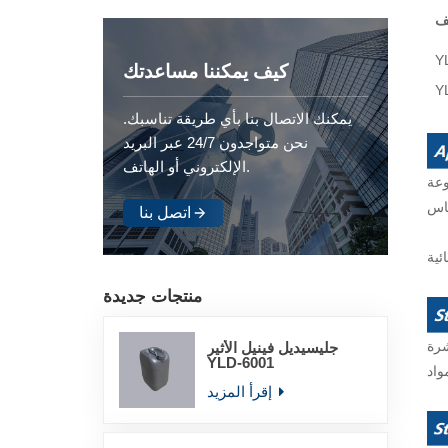
ف
Y
كيف يمكننا مساعدتك
Y
يمكنك الاتصال بنا بأي طريقة تناسبك.
نحن متواجدون 24/7 عبر البريد
الإلكتروني أو الهاتف.
وعة
حاس
اتصل بنا
ئية
منتجات جديدة
جليسيديل فينيل الأثير
YLD-6001
إقرأ المزيد