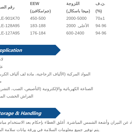
ن.ف.
اللزوجة
EEW
رقم الص
(%)
(ميجا باسكال)
(جم/مكافئ)
LE-901K70
450-500
2000-5000
70±1
94-96
الأعلى. 2000
183-188
LE-128A95
LE-127A95
176-184
600-2400
94-96
لا
عا
المواد المركبة (الألياف الزجاجية، مادة لف ألياف الكرب
ط
الصناعة الكهربائية والإلكترونية (التأصيص، الصب، التشر
الفراش الخشب المد
يتم توفير جميع معلومات السلامة في ورقة بيانات سلامة المواد.