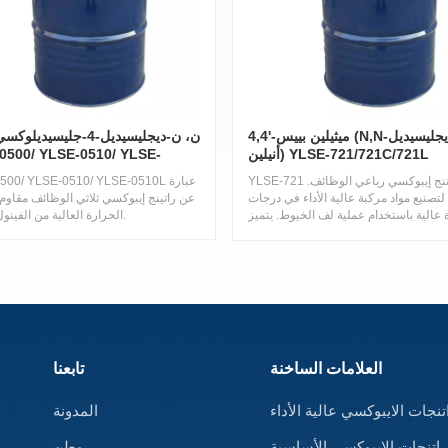
4,4'-ميثيلين بييس (N,N-ديجليسيديل
ن، ن-ديجليسيديل-4-جليسيدي
أنيلين) YLSE-721/721C/721L
0500/ YLSE-0510/ YLSE-
YLSE-721 هو راتنج إيبوكسي رباعي الوظائف.
LSE-0500/ YLSE-0510/ YLSE-0510L
لتصنيع مواد مركبة عالية الأداء في درجات
عن راتينج إيبوكسي ثلاثي الوظائف مقاوم
 عالية باستخدام عملية لف الخيوط. يتميز
الحرارة العالية من الفينول الأميني.
ام بعمر افتراضي طويل في درجات حرارة
 مما يُنتج أنظمة ذات درجات حرارة انتقال
عالية وثبات ممتاز للأداء الميكانيكي، حتى
في درجات الحرارة المرتفعة.
العلامات الساخنة
تابعنا
تنجات الايبوكسي عالية الأداء
المدونة
راتنجات الايبوكسي الأساسية
وطن