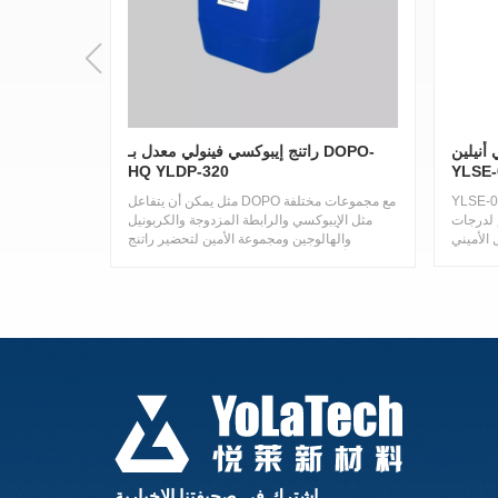
لوكسي أنيلين
راتنج إيبوكسي فينولي معدل بـ DOPO-
HQ YLDP-320
YLSE-
0510L
Y عبارة
مثل يمكن أن يتفاعل DOPO مع مجموعات مختلفة
 لدرجات
مثل الإيبوكسي والرابطة المزدوجة والكربونيل
والهالوجين ومجموعة الأمين لتحضير راتنج
الإيبوكسي DOPO كمادة أولية، وهو فعال للغاية
في مقاومة اللهب وأقل عرضة لإنتاج غازات سامة،
ويعتبر أحد البدائل الأكثر احتمالاً لمثبطات اللهب
المحتوية على الهالوجين في المستقبل.
اشترك في صحيفتنا الإخبارية