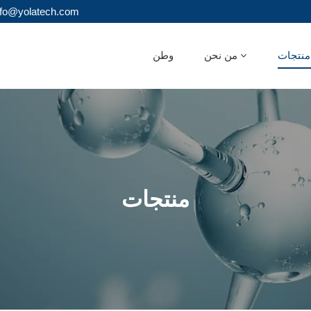
البريد الإلكتروني : olatech.com
ات
من نحن
وطن
منتجات