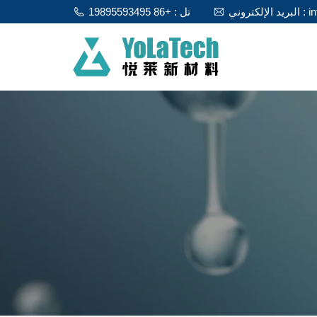
info@y
تل : +86 19895593495