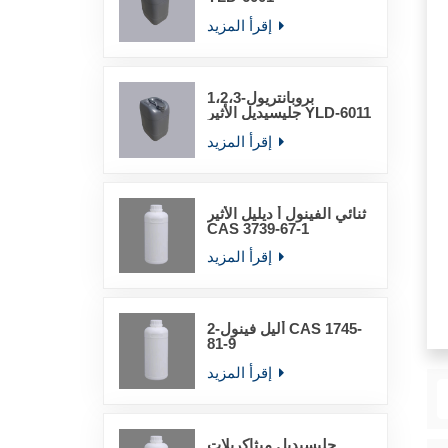
إقرأ المزيد
1،2،3-بروبانتريول
جليسيديل الأثير YLD-6011
إقرأ المزيد
ثنائي الفينول أ ديليل الأثير
CAS 3739-67-1
إقرأ المزيد
2-أليل فينول CAS 1745-
81-9
إقرأ المزيد
جليسيديل ميثاكريلات