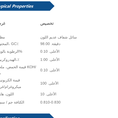
تخصيص
غر
سائل شفاف عديم اللون
مظه
دقيقة. 98.00
المحتوى، GC٪
الأعلى. 0.10
الرطوبة بالوزن%
الأعلى. 1.00
الهيدروكربون،٪
قيمة الحمض، ملجم OH
الأعلى. 0.10
ج
قيمة الكربوني
الأعلى. 100
ميكروغرام/غر
الأعلى. 10
اللون، ها
0.810-0.830
الكثافة جم / سم 3