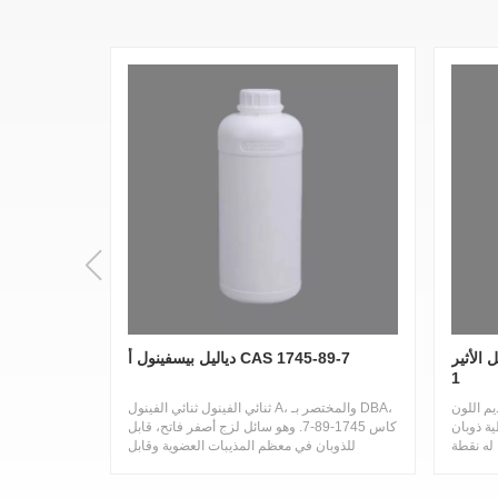
CAS 3739-6-
دياليل بيسفينول أ CAS 1745-89-7
1
يم اللون
ثنائي الفينول ثنائي الفينول A، والمختصر بـ DBA،
ة ذوبان
كاس 1745-89-7. وهو سائل لزج أصفر فاتح، قابل
 له نقطة
للذوبان في معظم المذيبات العضوية وقابل
ل درجات
للذوبان في المحاليل القلوية.
يط مهم،