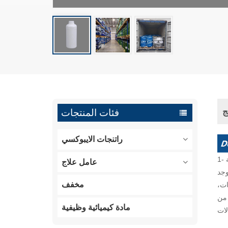
ج
فئات المنتجات
راتنجات الايبوكسي
1- الهيبتانول هو سائل زيتي عديم اللون ذو رائحة دهنية وحارة تشبه رائحة الحمضيات. نقطة الغليان 175 درجة مئوية، نقطة الانصهار -34.6 درجة
عامل علاج
توجد
مخفف
ات،
 من
مادة كيميائية وظيفية