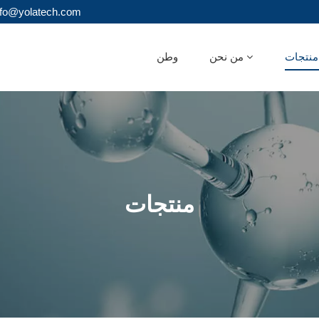
البريد الإلكتروني : olatech.com
ات
من نحن
وطن
منتجات