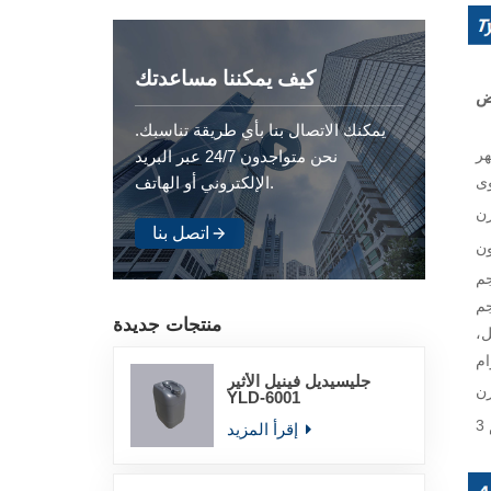
كيف يمكننا مساعدتك
ض
يمكنك الاتصال بنا بأي طريقة تناسبك.
ر
نحن متواجدون 24/7 عبر البريد
الإلكتروني أو الهاتف.
اتصل بنا
K/
م
منتجات جديدة
ل،
ام
جليسيديل فينيل الأثير
زن
YLD-6001
إقرأ المزيد