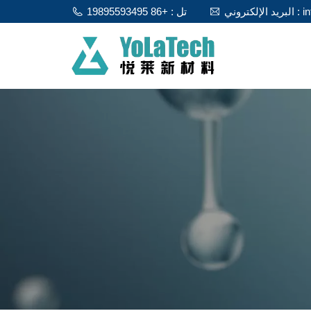
info@y
تل : +86 19895593495