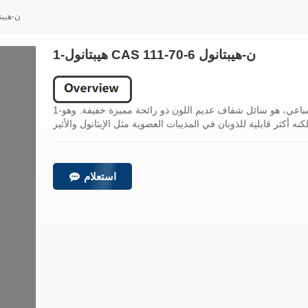
1-هيبتانول  111-70-6
1-هيبتانول CAS 111-70-6 ن-هيبتانول
1-الهيبتانول، المعروف أيضًا باسم هيبتان-1-أول أو كحول السباعي، هو سائل شفاف عديم اللون ذو رائحة مميزة خفيفة. وهو
استعلام