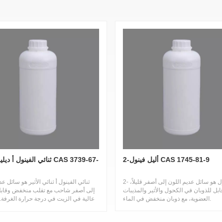
2-أليل فينول CAS 1745-81-9
ثنائي الفينول أ ديليل الأثير 7
2- الأليلفينول هو سائل عديم اللون إلى أصفر قليلاً،
ثنائي الفينول أ ثنائي الأثير هو سائل عد
ابل للذوبان في الكحول والأثير والمذيبات
إلى أصفر شاحب مع تقلب منخفض وقابلي
العضوية، مع ذوبان منخفض في الماء.
عالية في الزيت في درجة حرارة الغرفة.
انصهار ونقطة غليان عالية ويمكنه تحم
الحرارة المرتفعة. وهو مركب عضوي وس