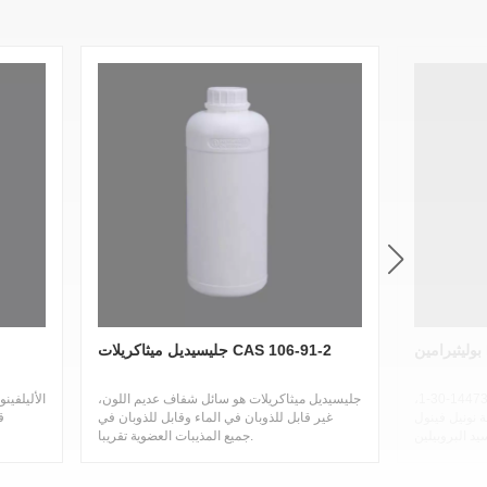
B
جليسيديل ميثاكريلات CAS 106-91-2
بولي إيثر أمين ب-100، كاس144736-30-1،
جليسيديل ميثاكريلات هو سائل شفاف عديم اللون،
ة نونيل فينول
غير قابل للذوبان في الماء وقابل للذوبان في
ق
جميع المذيبات العضوية تقريبا.