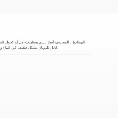
قابل للذوبان بشكل طفيف في الماء ولكنه أكثر قابلية للذوبان في المذيبات العضوية مثل الإيثانول والأثير.