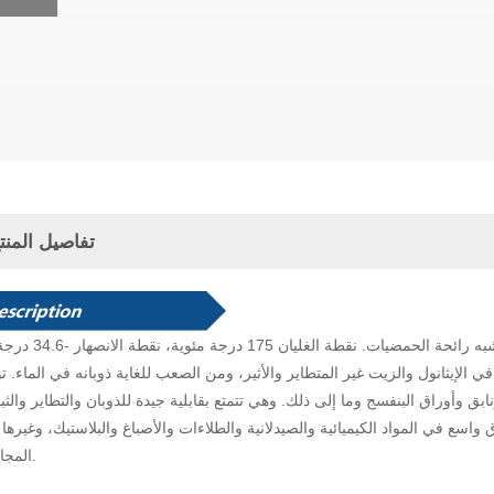
تفاصيل المنت
و قابل للامتزاج في الإيثانول والزيت غير المتطاير والأثير، ومن الصعب للغاية ذوبانه في الماء. 
بق وأوراق البنفسج وما إلى ذلك. وهي تتمتع بقابلية جيدة للذوبان والتطاير والثب
 في المواد الكيميائية والصيدلانية والطلاءات والأصباغ والبلاستيك، وغيرها
المجالات.