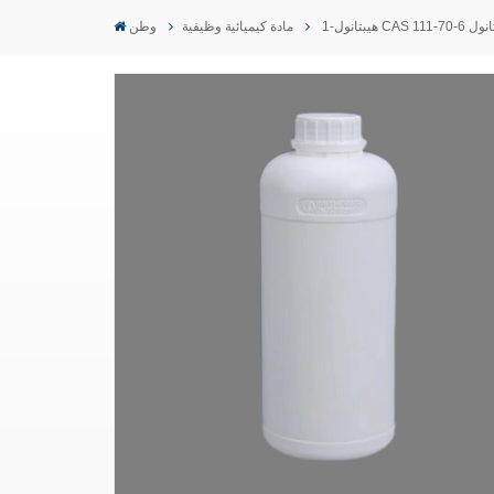
CAS ن-هيبتانول
مادة كيميائية وظيفية
وطن