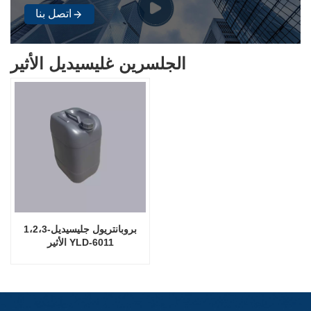
اتصل بنا
الجلسرين غليسيديل الأثير
1،2،3-بروبانتريول جليسيديل
الأثير YLD-6011