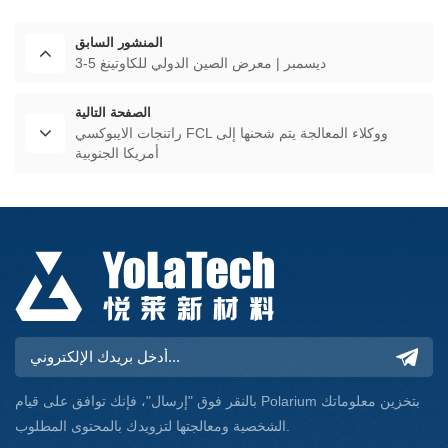
المنشور السابق
3-5 ديسمبر | معرض الصين الدولي للكاوتينغ
الصفحة التالية
راتنجات الايبوكسي FCL ووكلاء المعالجة يتم شحنها إلى
أمريكا الجنوبية
بالنقر فوق "إرسال"، فإنك توافق على قيام Polarium بتخزين معلوماتك
الشخصية ومعالجتها لتزويدك بالمحتوى المطلوب.