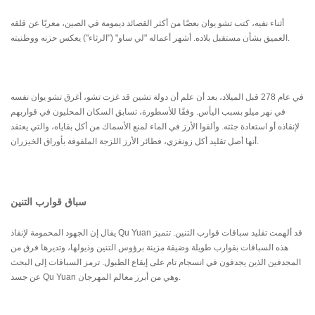
أثناء نفيه، كتب تشو يوان بعضًا من أكثر القصائد ديمومة في الصين، معربًا عن قلقه
العميق بشأن مستقبل بلاده. أشهر أعماله "لي ساو" ("الرثاء") يعكس حزنه ووطنيته.
في عام 278 قبل الميلاد، بعد أن علم أن دولة تشين قد غزت تشو، أغرق تشو يوان نفسه
في نهر ميلو بسبب اليأس. وفقًا للأسطورة، تسابق السكان المحليون في قواربهم
لإنقاذه أو استعادة جثته. وألقوا الأرز في الماء لمنع الأسماك من أكل بقاياه، والتي يعتقد
أنها أصل تقليد أكل زونغزي، فطائر الأرز اللزجة الملفوفة بأوراق الخيزران.
سباق قوارب التنين
يقال إن الجهود المحمومة لإنقاذ Qu Yuan قد ألهمت تقليد سباقات قوارب التنين. تتميز
هذه السباقات بقوارب طويلة وضيقة مزينة برؤوس التنين وذيولها، وتديرها فرق من
المجدفين الذين يجدفون في انسجام تام على إيقاع الطبول. ترمز السباقات إلى البحث
عن جسد Qu Yuan وهي من أبرز معالم المهرجان.