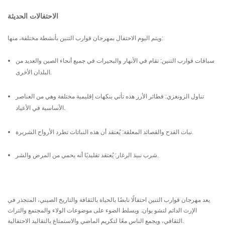
الاحتفالات الحديثة
ويتم اليوم الاحتفال بمهرجان قوارب التنين بأنشطة مختلفة، منها:
سباقات قوارب التنين: تقام في الأنهار والبحيرات في جميع أنحاء الصين والعديد من
البلدان الأخرى.
تناول الزونغزي: فطائر الأرز هذه تأتي بنكهات إقليمية مختلفة وهي من العناصر
الأساسية في الأعياد.
نبات القدح والقصائد المعلقة: يُعتقد أن هذه النباتات تطرد الأرواح الشريرة.
شرب نبيذ الرغار: يُعتقد تقليديًا أنه يحمي من المرض والشر.
يعد مهرجان قوارب التنين احتفالًا نابضًا بالحياة بالثقافة والتاريخ الصيني، المتجذر في
الإرث الدائم لتشو يوان. ويسلط الضوء على موضوعات الولاء والمجتمع والتراث
الثقافي، ويجمع الناس معًا لتكريم الماضي والاستمتاع بالتقاليد الاحتفالية.