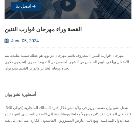
اتصل بنا
القصة وراء مهرجان قوارب التنين
June 05, 2024
مهرجان قوارب التنين، المعروف باسم مهرجان دوانوو، هو عطلة صينية تقليدية يتم
الاحتفال بها في اليوم الخامس من الشهر الخامس من التقويم القمري. إنه يحيي ذكرى
حياة ووفاة الشاعر والوزير القديم تشو يوان.
أسطورة تشو يوان
شغل تشو يوان منصب وزير في ولاية تشو خلال فترة الممالك المتحاربة (حوالي 340-
278 قبل الميلاد). لقد كان مسؤولاً مخلصًا ووطنيًا دعا إلى الإصلاح السياسي لتقوية تشو
ضد الدول المنافسة. ومع ذلك، عارض المسؤولون الفاسدون أفكاره، مما أدى إلى نفيه.