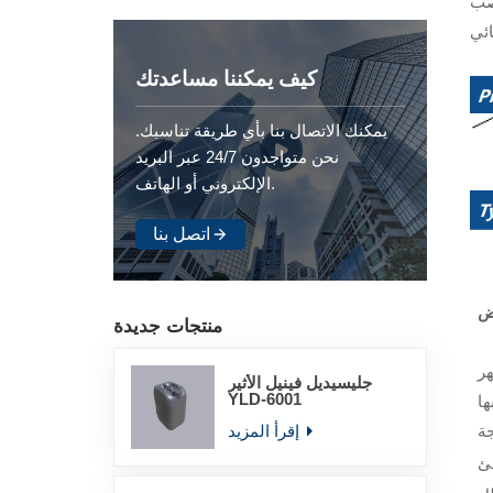
لصب
كيف يمكننا مساعدتك
يمكنك الاتصال بنا بأي طريقة تناسبك.
نحن متواجدون 24/7 عبر البريد
الإلكتروني أو الهاتف.
اتصل بنا
ض
منتجات جديدة
ر
جليسيديل فينيل الأثير
YLD-6001
ها
إقرأ المزيد
فئ