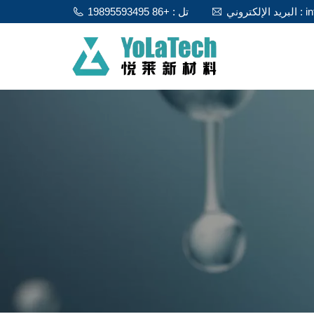
info@y
تل : +86 19895593495