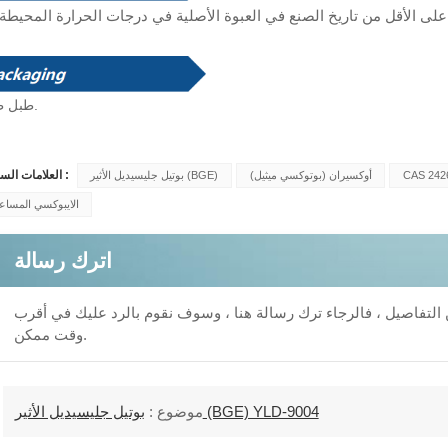
طَرد.
طبل
العلامات الساخنة :
CAS 242
(بوتوكسي ميثيل) أوكسيران
بوتيل جليسيديل الأثير (BGE)
الايبوكسي المساع
اترك رسالة
من التفاصيل ، فالرجاء ترك رسالة هنا ، وسوف نقوم بالرد عليك في أقرب
وقت ممكن.
بوتيل جليسيديل الأثير (BGE) YLD-9004
موضوع :