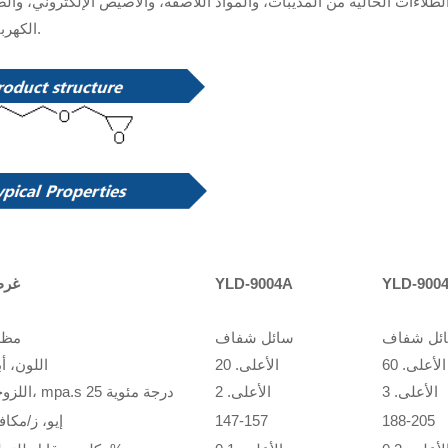
الطلاءات الخالية من المذيبات، والمواد اللاصقة، والأصيص الإلكتروني، وا
الكهربائي.
YLD-900
YLD-9004A
غر
ئل شفاف
سائل شفاف
مظه
الأعلى. 60
الأعلى. 20
اللون، أب
الأعلى. 3
الأعلى. 2
اللزوجة، mpa.s 25 درجة مئوية
188-205
147-157
إيو، ز/مكا