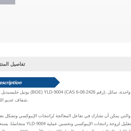
تفاصيل المنت
بوتيل جليسيديل إيثر (BGE) YLD-9004 (CAS رقم 2426-08-6)، عبارة عن سائل مخفف تفاعلي من مجموعة 
شفاف عديم اللون.
والتي يمكن أن تشارك في تفاعل المعالجة لراتنجات الإيبوكسي وتشكل نظا
متجانسًا. يستخدم YLD-9004 بشكل أساسي كمخفف نشط لراتنجات الإيبوكسي لتقليل لزوجة راتنجات ا