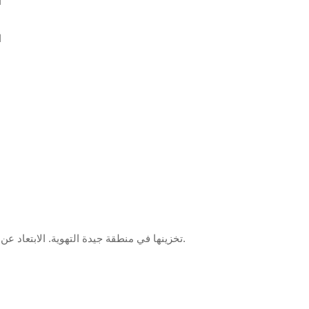
ا
ا
تخزينها في منطقة جيدة التهوية. الابتعاد عن النيران وأشعة الشمس المباشرة. أغلق الغطاء بإحكام بعد الاستخدام مباشرة.