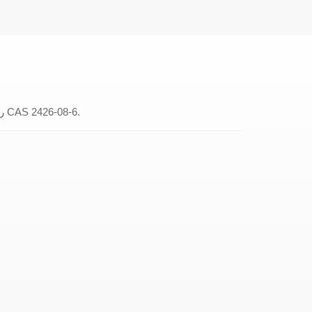
YLD-9004، الاسم الكيميائي بوتيل جليسيديل إيثر (BGE)، رقم CAS 2426-08-6.