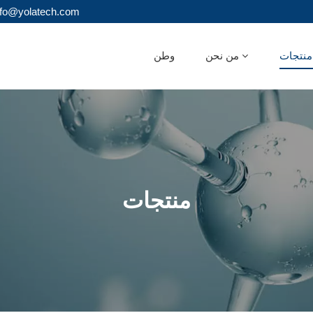
البريد الإلكتروني : olatech.com
ات
من نحن
وطن
منتجات