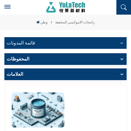
راتنجات الايبوكسي المخففة
وطن
قائمة المدونات
المحفوظات
العلامات