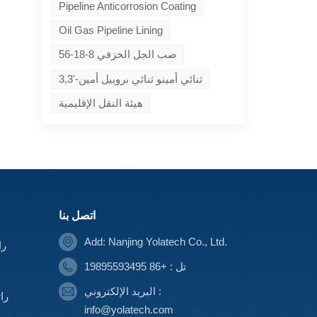
Pipeline Anticorrosion Coating
Oil Gas Pipeline Lining
56-18-8 صب الجل الخزفي
3,3'-ثنائي أمينو ثنائي بروبيل أمين
هيئة النقل الإقليمية
اتصل بنا
Add: Nanjing Yolatech Co., Ltd.
را
تل : +86 19895593495
البريد الإلكتروني :
را
info@yolatech.com