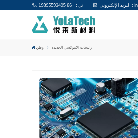
info@y
تل : +86 19895593495
راتنجات الايبوكسي الجديدة
وطن