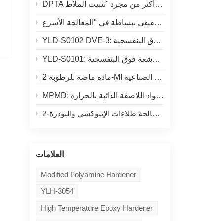
YLD-S0102 DVE-3: إيثر فينيل منخفض التطاير لتركيبات المعالجة بالأشعة فوق البنفسجية
YLD-S0101: مخفف نشط منخفض اللزوجة من فينيل الإيثر لتركيبات المعالجة بالأشعة فوق البنفسجية
مادة ماصة للرطوبة 2-MI لأنظمة راتنجات الإيبوكسي الصناعية
MPMD: ثنائي أمين أليفاتي مثالي لتركيبات البولي يوريا والمواد اللاصقة الذائبة بالحرارة
2-فينيل إيميدازول: المادة المضافة المثالية لمعالجة طلاءات الإيبوكسي والبودرة
العلامات
Modified Polyamine Hardener
YLH-3054
High Temperature Epoxy Hardener